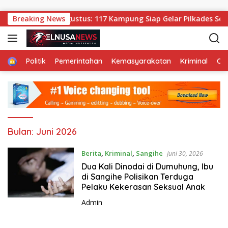
Langsung ke konten
Kapitalaung 11 Agustus: 117 Kampung Siap Gelar Pilkades Sere
Breaking News
Home
Politik
Pemerintahan
Kemasyarakatan
Kriminal
Ol
Bulan:
Juni 2026
Berita
,
Kriminal
,
Sangihe
Juni 30, 2026
Dua Kali Dinodai di Dumuhung, Ibu
di Sangihe Polisikan Terduga
Pelaku Kekerasan Seksual Anak
Admin