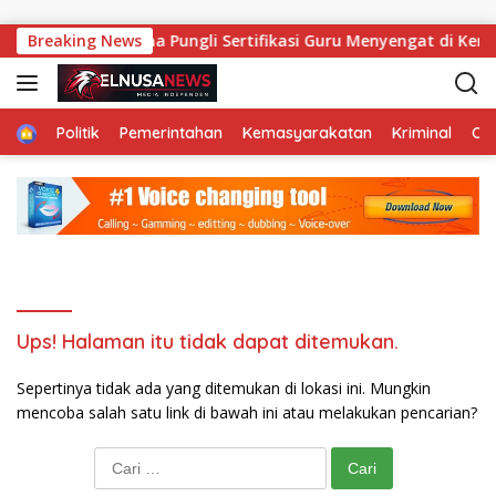
Langsung ke konten
unda
Breaking News
Aroma Pungli Sertifikasi Guru Menyengat di Ke
Home
Politik
Pemerintahan
Kemasyarakatan
Kriminal
Ol
Ups! Halaman itu tidak dapat ditemukan.
Sepertinya tidak ada yang ditemukan di lokasi ini. Mungkin
mencoba salah satu link di bawah ini atau melakukan pencarian?
Cari untuk: