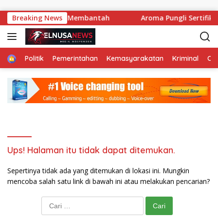
Langsung ke konten
he, Pejabat Kompak Membantah
Breaking News
Aroma Pungli Sertifik
Home
Politik
Pemerintahan
Kemasyarakatan
Kriminal
Ol
Ups! Halaman itu tidak dapat ditemukan.
Sepertinya tidak ada yang ditemukan di lokasi ini. Mungkin
mencoba salah satu link di bawah ini atau melakukan pencarian?
Cari untuk: