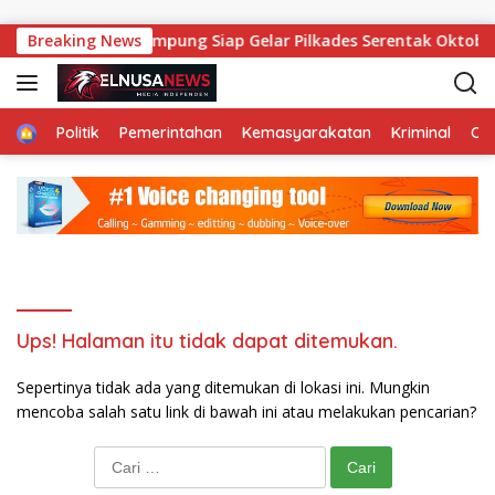
Langsung ke konten
1 Agustus: 117 Kampung Siap Gelar Pilkades Serentak Oktober,
Breaking News
Home
Politik
Pemerintahan
Kemasyarakatan
Kriminal
Ol
Ups! Halaman itu tidak dapat ditemukan.
Sepertinya tidak ada yang ditemukan di lokasi ini. Mungkin
mencoba salah satu link di bawah ini atau melakukan pencarian?
Cari untuk: