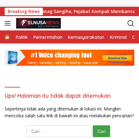
Langsung ke konten
ru Menyengat di Kemenag Sangihe, Pejabat Kompak Membantah
Breaking News
Home
Politik
Pemerintahan
Kemasyarakatan
Kriminal
Ol
Ups! Halaman itu tidak dapat ditemukan.
Sepertinya tidak ada yang ditemukan di lokasi ini. Mungkin
mencoba salah satu link di bawah ini atau melakukan pencarian?
Cari untuk: