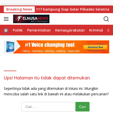
Langsung ke konten
alaung 11 Agustus: 117 Kampung Siap Gelar Pilkades Serentak 
Breaking News
Home
Politik
Pemerintahan
Kemasyarakatan
Kriminal
Ol
Ups! Halaman itu tidak dapat ditemukan.
Sepertinya tidak ada yang ditemukan di lokasi ini. Mungkin
mencoba salah satu link di bawah ini atau melakukan pencarian?
Cari untuk: