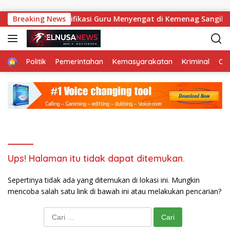
Langsung ke konten
Aroma Pungli Sertifikasi Guru Menyengat di Kemenag Sangih
Breaking News
Home
Politik
Pemerintahan
Kemasyarakatan
Kriminal
Ol
Ups! Halaman itu tidak dapat ditemukan.
Sepertinya tidak ada yang ditemukan di lokasi ini. Mungkin
mencoba salah satu link di bawah ini atau melakukan pencarian?
Cari untuk: