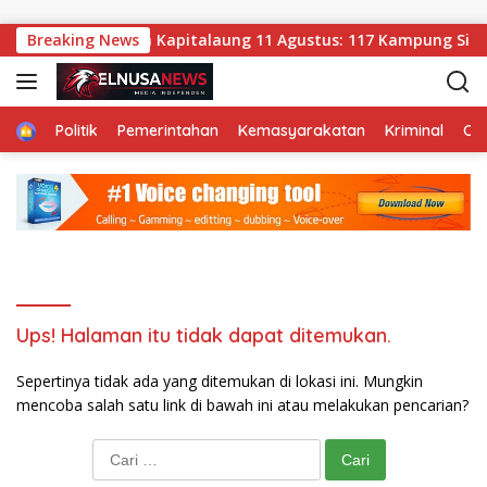
Langsung ke konten
Penetapan Calon Kapitalaung 11 Agustus: 117 Kampung Siap G
Breaking News
Home
Politik
Pemerintahan
Kemasyarakatan
Kriminal
Ol
Ups! Halaman itu tidak dapat ditemukan.
Sepertinya tidak ada yang ditemukan di lokasi ini. Mungkin
mencoba salah satu link di bawah ini atau melakukan pencarian?
Cari untuk: