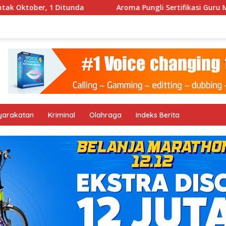
ktober, 1 Ditunda
Aroma Pungli Sertifikasi Guru Men
yarakatan
Kriminal
Olahraga
Indeks Berita