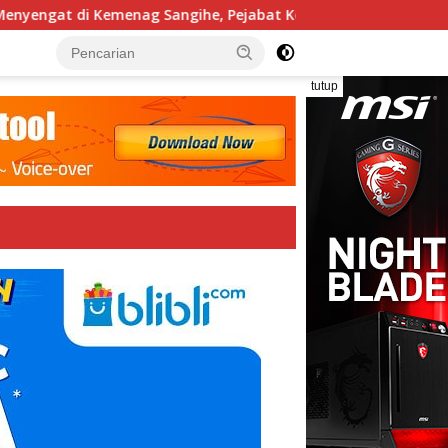
yengat di Kemenag Sangihe, Pejabat Kompak Membantah
tutup