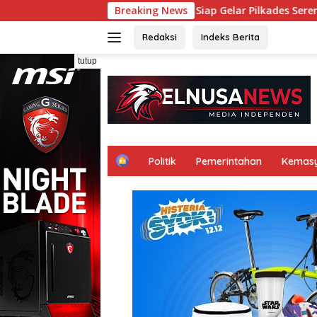
Langsung
laung 11 Agustus: 117 Kampung Siap Gelar Pilkades Serentak O
Breaking News
ke
konten
Redaksi
Indeks Berita
tutup
H
Politik
Pemerintahan
Kemas
o
m
e