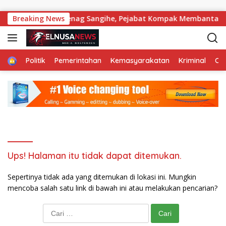
Langsung ke konten
u Menyengat di Kemenag Sangihe, Pejabat Kompak Membantah
Breaking News
Home
Politik
Pemerintahan
Kemasyarakatan
Kriminal
Ol
Ups! Halaman itu tidak dapat ditemukan.
Sepertinya tidak ada yang ditemukan di lokasi ini. Mungkin
mencoba salah satu link di bawah ini atau melakukan pencarian?
Cari untuk: