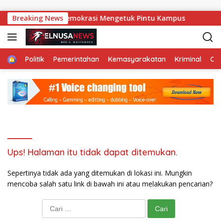
Langsung ke konten
Breaking News
Ketika Demokrasi Mengetuk Pintu Kampus
Pe
Home
Politik
Pemerintahan
Kemasyarakatan
Kriminal
Ol
Ups! Halaman itu tidak dapat ditemukan.
Sepertinya tidak ada yang ditemukan di lokasi ini. Mungkin
mencoba salah satu link di bawah ini atau melakukan pencarian?
Cari untuk: