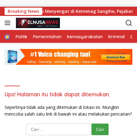
Langsung ke konten
gli Sertifikasi Guru Menyengat di Kemenag Sangihe, Pejabat
Breaking News
Home
Politik
Pemerintahan
Kemasyarakatan
Kriminal
Ol
Ups! Halaman itu tidak dapat ditemukan.
Sepertinya tidak ada yang ditemukan di lokasi ini. Mungkin
mencoba salah satu link di bawah ini atau melakukan pencarian?
Cari untuk: