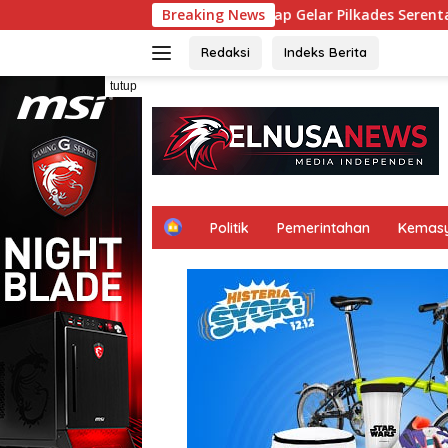
Langsung
ung 11 Agustus: 117 Kampung Siap Gelar Pilkades Serentak Okt
Breaking News
ke
konten
Redaksi
Indeks Berita
tutup
H
Politik
Pemerintahan
Kemas
o
m
e