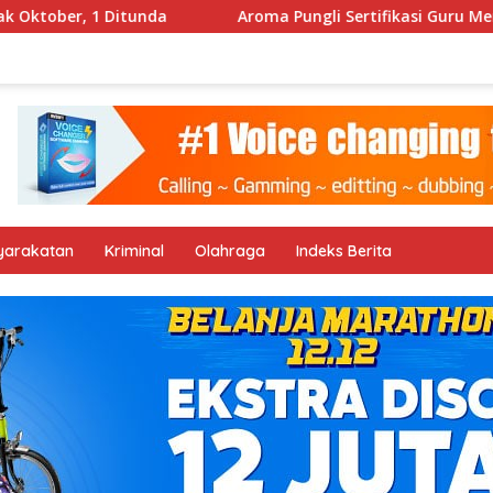
ober, 1 Ditunda
Aroma Pungli Sertifikasi Guru Menye
yarakatan
Kriminal
Olahraga
Indeks Berita