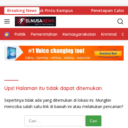
Langsung ke konten
 Demokrasi Mengetuk Pintu Kampus
Breaking News
Penetapan Calon Ka
Home
Politik
Pemerintahan
Kemasyarakatan
Kriminal
Ol
Ups! Halaman itu tidak dapat ditemukan.
Sepertinya tidak ada yang ditemukan di lokasi ini. Mungkin
mencoba salah satu link di bawah ini atau melakukan pencarian?
Cari untuk: