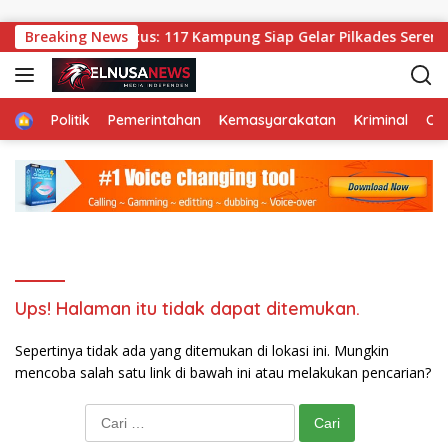
Langsung ke konten
italaung 11 Agustus: 117 Kampung Siap Gelar Pilkades Serenta
Breaking News
Home
Politik
Pemerintahan
Kemasyarakatan
Kriminal
Ol
Ups! Halaman itu tidak dapat ditemukan.
Sepertinya tidak ada yang ditemukan di lokasi ini. Mungkin
mencoba salah satu link di bawah ini atau melakukan pencarian?
Cari untuk: