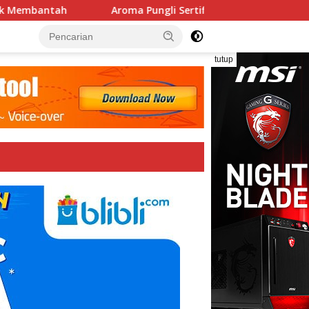
embantah
Aroma Pungli Sertifikasi Guru Menyengat di
tutup