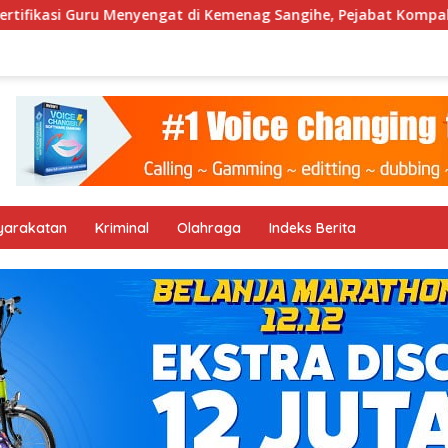
ikasi Guru Menyengat di Kemenag Sangihe, Pejabat Kompak M
yarakatan
Kriminal
Olahraga
Indeks Berita