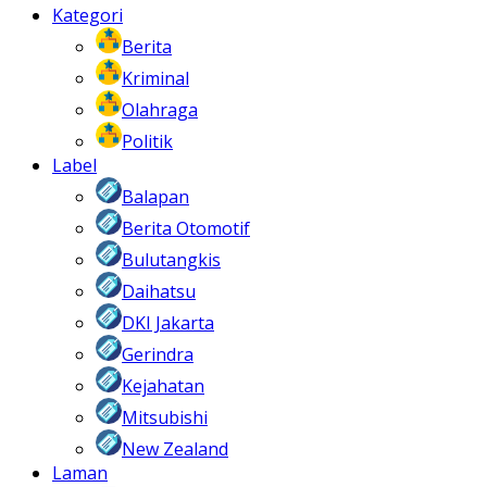
Kategori
Berita
Kriminal
Olahraga
Politik
Label
Balapan
Berita Otomotif
Bulutangkis
Daihatsu
DKI Jakarta
Gerindra
Kejahatan
Mitsubishi
New Zealand
Laman