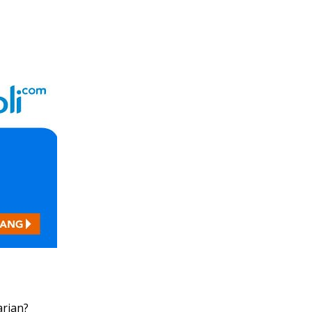
arian?