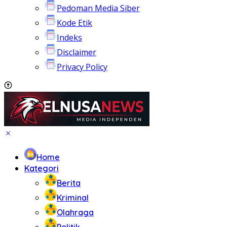
Pedoman Media Siber
Kode Etik
Indeks
Disclaimer
Privacy Policy
Home
Kategori
Berita
Kriminal
Olahraga
Politik