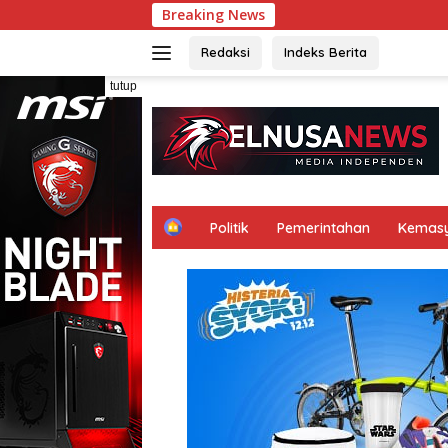
Langsung
Breaking News
ke
konten
Redaksi
Indeks Berita
tutup
H
Politik
Pemerintahan
Kemas
o
m
e