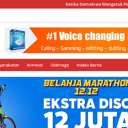
Ketika Demokrasi Mengetuk Pintu 
yarakatan
Kriminal
Olahraga
Indeks Berita