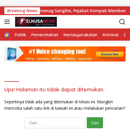
Langsung ke konten
Guru Menyengat di Kemenag Sangihe, Pejabat Kompak Membanta
Breaking News
Home
Politik
Pemerintahan
Kemasyarakatan
Kriminal
Ol
Ups! Halaman itu tidak dapat ditemukan.
Sepertinya tidak ada yang ditemukan di lokasi ini. Mungkin
mencoba salah satu link di bawah ini atau melakukan pencarian?
Cari untuk: