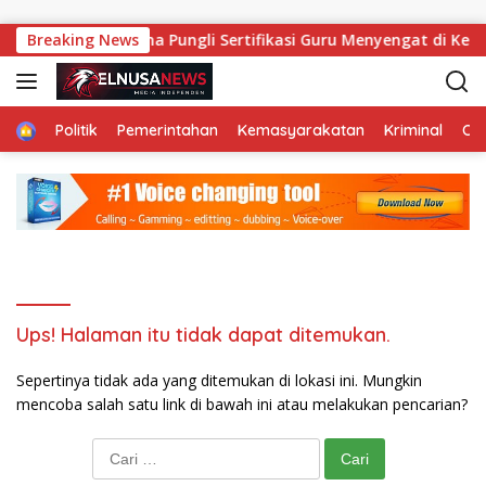
Langsung ke konten
tunda
Breaking News
Aroma Pungli Sertifikasi Guru Menyengat di Ke
Home
Politik
Pemerintahan
Kemasyarakatan
Kriminal
Ol
Ups! Halaman itu tidak dapat ditemukan.
Sepertinya tidak ada yang ditemukan di lokasi ini. Mungkin
mencoba salah satu link di bawah ini atau melakukan pencarian?
Cari untuk: